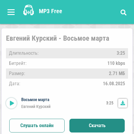
MP3 Free
Евгений Курский - Восьмое марта
Длительность:
3:25
Битрейт:
110 kbps
Размер:
2.71 МБ
Дата:
16.08.2025
Восьмое марта
3:25
Евгений Курский
Слушать онлайн
Скачать