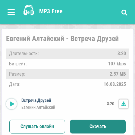
MP3 Free
Евгений Алтайский - Встреча Друзей
Длительность:
3:20
Битрейт:
107 kbps
Размер:
2.57 МБ
Дата:
16.08.2025
Встреча Друзей
3:20
Евгений Алтайский
Слушать онлайн
Скачать