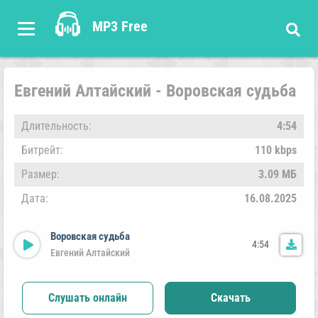
MP3 Free
Евгений Алтайский - Воровская судьба
Длительность:
4:54
Битрейт:
110 kbps
Размер:
3.09 МБ
Дата:
16.08.2025
Воровская судьба
4:54
Евгений Алтайский
Слушать онлайн
Скачать