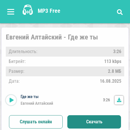
MP3 Free
Евгений Алтайский - Где же ты
Длительность:
3:26
Битрейт:
113 kbps
Размер:
2.8 МБ
Дата:
16.08.2025
Где же ты
3:26
Евгений Алтайский
Слушать онлайн
Скачать