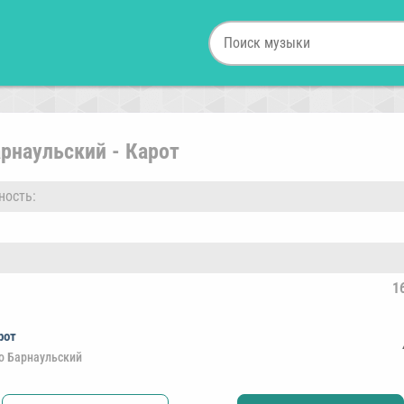
рнаульский - Карот
ность:
1
рот
о Барнаульский