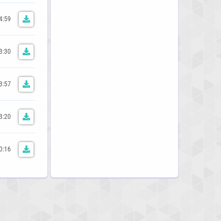
4:59
3:30
3:57
3:20
0:16