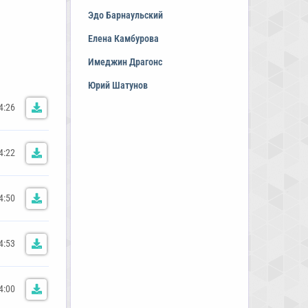
Эдо Барнаульский
Елена Камбурова
Имеджин Драгонс
Юрий Шатунов
4:26
4:22
4:50
4:53
4:00