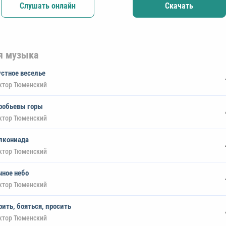
Слушать онлайн
Скачать
я музыка
устное веселье
ктор Тюменский
робьевы горы
ктор Тюменский
лкониада
ктор Тюменский
чное небо
ктор Тюменский
рить, бояться, просить
ктор Тюменский