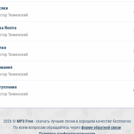
сяки
ктор Тюменский
sa Nostra
ктор Тюменский
лки
ктор Тюменский
рмания
ктор Тюменский
тупление
ктор Тюменский
2026 ©
MP3 Free
- скачать лучшие песни в хорошем качестве бесплатно
По всем вопросам обращайтесь через
форму обратной связи
Политика конфиденциальности