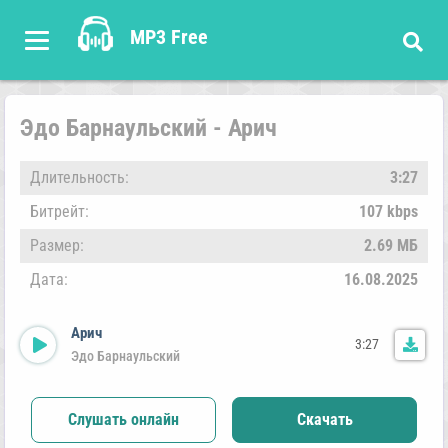
MP3 Free
Эдо Барнаульский - Арич
Длительность:
3:27
Битрейт:
107 kbps
Размер:
2.69 МБ
Дата:
16.08.2025
Арич
3:27
Эдо Барнаульский
Слушать онлайн
Скачать