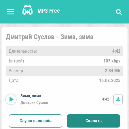
MP3 Free
Дмитрий Суслов - Зима, зима
Длительность:
4:42
Битрейт:
107 kbps
Размер:
2.84 МБ
Дата:
16.08.2025
Зима, зима
4:42
Дмитрий Суслов
Слушать онлайн
Скачать