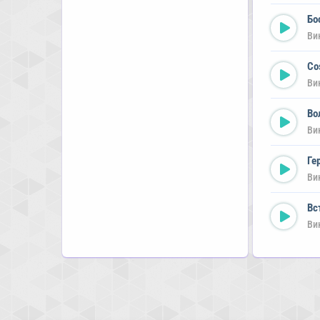
Бо
Ви
Co
Ви
Во
Ви
Ге
Ви
Вс
Ви