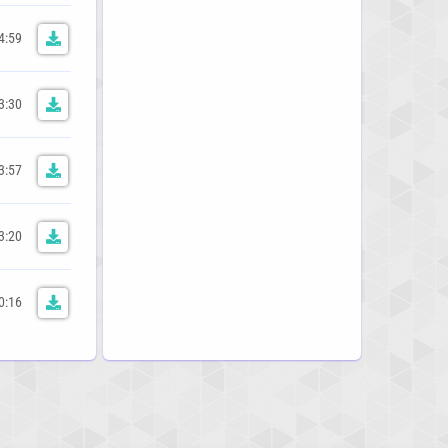
4:59
3:30
3:57
3:20
0:16