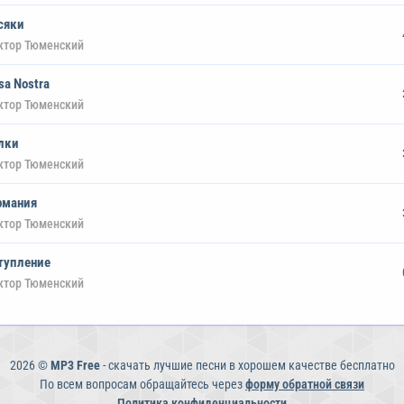
сяки
ктор Тюменский
sa Nostra
ктор Тюменский
лки
ктор Тюменский
рмания
ктор Тюменский
тупление
ктор Тюменский
2026 ©
MP3 Free
- скачать лучшие песни в хорошем качестве бесплатно
По всем вопросам обращайтесь через
форму обратной связи
Политика конфиденциальности