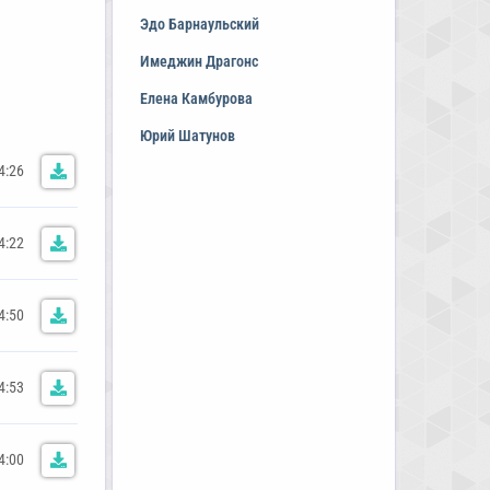
Эдо Барнаульский
Имеджин Драгонс
Елена Камбурова
Юрий Шатунов
4:26
4:22
4:50
4:53
4:00