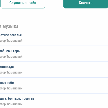
Слушать онлайн
Скачать
я музыка
устное веселье
ктор Тюменский
робьевы горы
ктор Тюменский
лкониада
ктор Тюменский
чное небо
ктор Тюменский
рить, бояться, просить
ктор Тюменский