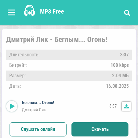
MP3 Free
Дмитрий Лик - Беглым... Огонь!
Длительность:
3:37
Битрейт:
108 kbps
Размер:
2.04 МБ
Дата:
16.08.2025
Беглым... Огонь!
3:37
Дмитрий Лик
Слушать онлайн
Скачать