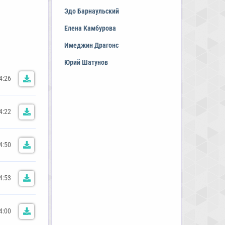
Эдо Барнаульский
Елена Камбурова
Имеджин Драгонс
Юрий Шатунов
4:26
4:22
4:50
4:53
4:00