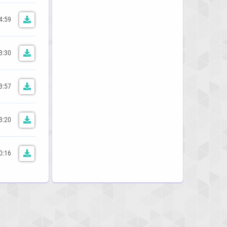
4:59
3:30
3:57
3:20
0:16