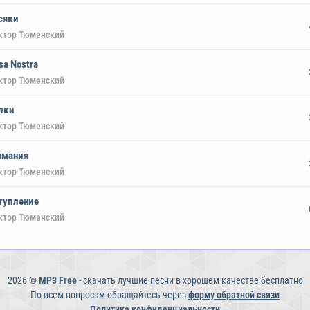
сяки
ктор Тюменский
sa Nostra
ктор Тюменский
лки
ктор Тюменский
рмания
ктор Тюменский
тупление
ктор Тюменский
2026 ©
MP3 Free
- скачать лучшие песни в хорошем качестве бесплатно
По всем вопросам обращайтесь через
форму обратной связи
Политика конфиденциальности