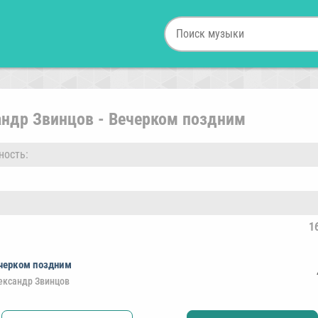
андр Звинцов - Вечерком поздним
ность:
1
черком поздним
ександр Звинцов