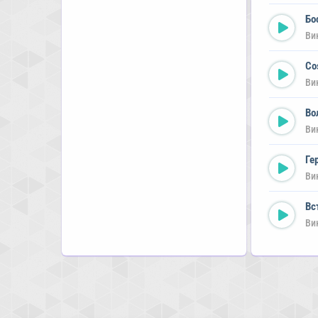
Бо
Ви
Co
Ви
Во
Ви
Ге
Ви
Вс
Ви