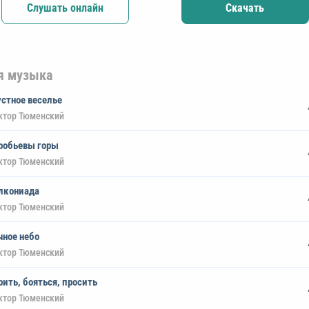
Слушать онлайн
Скачать
я музыка
устное веселье
ктор Тюменский
робьевы горы
ктор Тюменский
лкониада
ктор Тюменский
чное небо
ктор Тюменский
рить, бояться, просить
ктор Тюменский