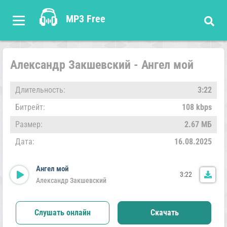
MP3 Free
Александр Закшевский - Ангел мой
Длительность:
3:22
Битрейт:
108 kbps
Размер:
2.67 МБ
Дата:
16.08.2025
Ангел мой
3:22
Александр Закшевский
Слушать онлайн
Скачать