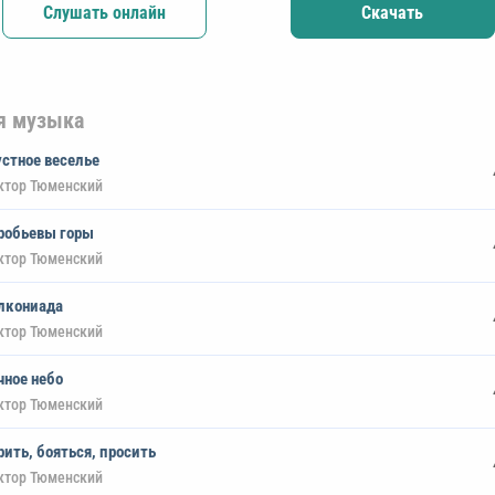
Слушать онлайн
Скачать
я музыка
устное веселье
ктор Тюменский
робьевы горы
ктор Тюменский
лкониада
ктор Тюменский
чное небо
ктор Тюменский
рить, бояться, просить
ктор Тюменский