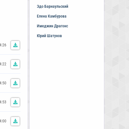
Эдо Барнаульский
Елена Камбурова
Имеджин Драгонс
Юрий Шатунов
4:26
4:22
4:50
4:53
4:00