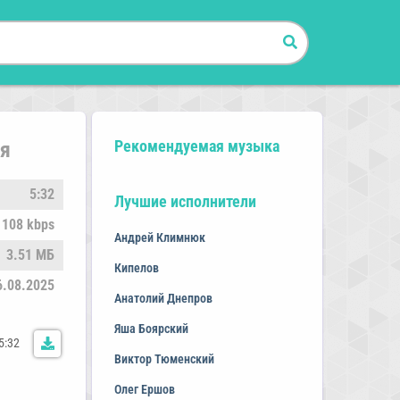
Рекомендуемая музыка
ся
5:32
Лучшие исполнители
108 kbps
Андрей Климнюк
3.51 МБ
Кипелов
6.08.2025
Анатолий Днепров
Яша Боярский
5:32
Виктор Тюменский
Олег Ершов