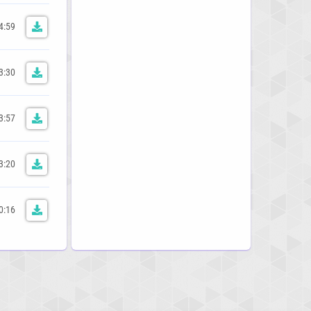
4:59
3:30
3:57
3:20
0:16