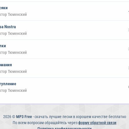
сяки
ктор Тюменский
sa Nostra
ктор Тюменский
лки
ктор Тюменский
рмания
ктор Тюменский
тупление
ктор Тюменский
2026 ©
MP3 Free
- скачать лучшие песни в хорошем качестве бесплатно
По всем вопросам обращайтесь через
форму обратной связи
Политика конфиденциальности