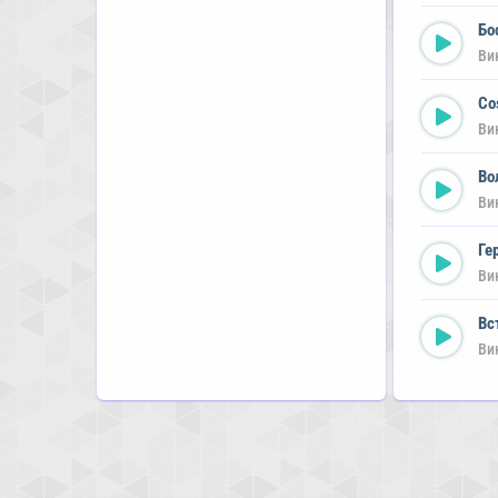
Бо
Ви
Co
Ви
Во
Ви
Ге
Ви
Вс
Ви