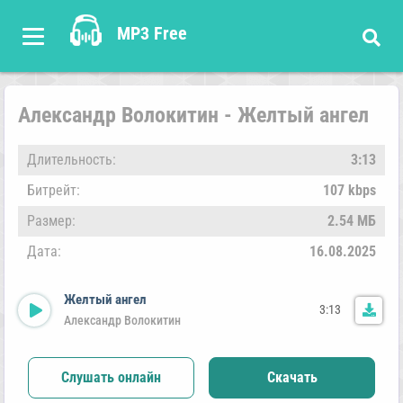
MP3 Free
Александр Волокитин - Желтый ангел
Длительность:
3:13
Битрейт:
107 kbps
Размер:
2.54 МБ
Дата:
16.08.2025
Желтый ангел
3:13
Александр Волокитин
Слушать онлайн
Скачать