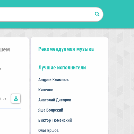
ошем
Рекомендуемая музыка
Лучшие исполнители
м
Андрей Климнюк
Кипелов
3:57
Анатолий Днепров
Яша Боярский
Виктор Тюменский
Олег Ершов