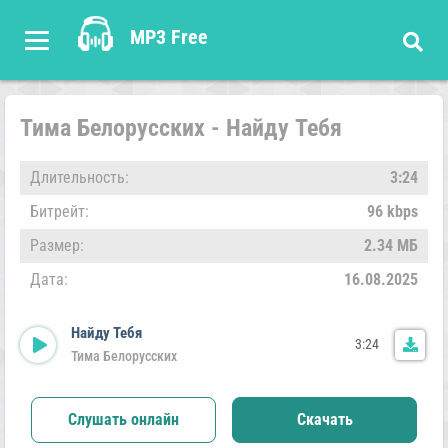
MP3 Free
Тима Белорусских - Найду Тебя
Длительность:
3:24
Битрейт:
96 kbps
Размер:
2.34 МБ
Дата:
16.08.2025
Найду Тебя
3:24
Тима Белорусских
Слушать онлайн
Скачать