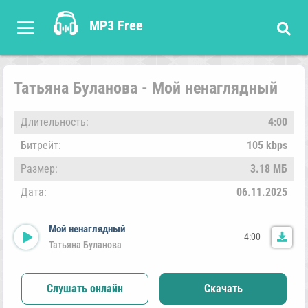
MP3 Free
Татьяна Буланова - Мой ненаглядный
Длительность:
4:00
Битрейт:
105 kbps
Размер:
3.18 МБ
Дата:
06.11.2025
Мой ненаглядный
4:00
Татьяна Буланова
Слушать онлайн
Скачать