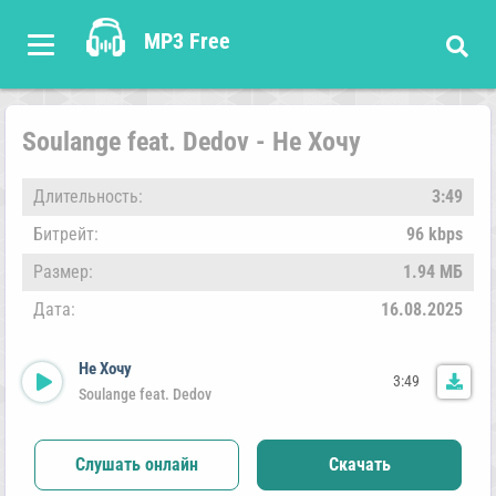
MP3 Free
Soulange feat. Dedov - Не Хочу
Длительность:
3:49
Битрейт:
96 kbps
Размер:
1.94 МБ
Дата:
16.08.2025
Не Хочу
3:49
Soulange feat. Dedov
Слушать онлайн
Скачать