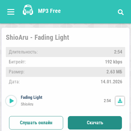
MP3 Free
ShioAru - Fading Light
Длительность:
2:54
Битрейт:
192 kbps
Размер:
2.63 МБ
Дата:
14.01.2026
Fading Light
2:54
ShioAru
Слушать онлайн
Скачать