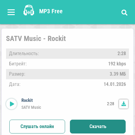
MP3 Free
SATV Music - Rockit
Длительность:
2:28
Битрейт:
192 kbps
Размер:
3.39 МБ
Дата:
14.01.2026
Rockit
2:28
SATV Music
Слушать онлайн
Скачать