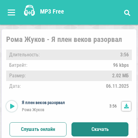
MP3 Free
Рома Жуков - Я плен веков разорвал
Длительность:
3:56
Битрейт:
96 kbps
Размер:
2.02 МБ
Дата:
06.11.2025
Я плен веков разорвал
3:56
Рома Жуков
Слушать онлайн
Скачать