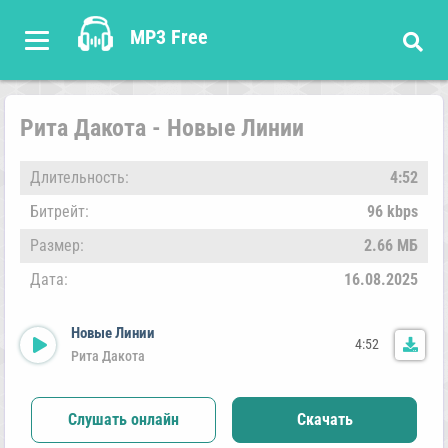
MP3 Free
Рита Дакота - Новые Линии
Длительность:
4:52
Битрейт:
96 kbps
Размер:
2.66 МБ
Дата:
16.08.2025
Новые Линии
4:52
Рита Дакота
Слушать онлайн
Скачать