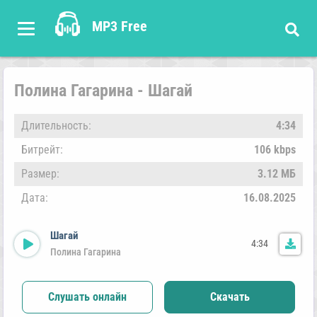
MP3 Free
Полина Гагарина - Шагай
Длительность:
4:34
Битрейт:
106 kbps
Размер:
3.12 МБ
Дата:
16.08.2025
Шагай
4:34
Полина Гагарина
Слушать онлайн
Скачать