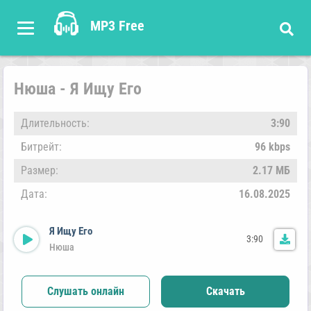
MP3 Free
Нюша - Я Ищу Его
Длительность:
3:90
Битрейт:
96 kbps
Размер:
2.17 МБ
Дата:
16.08.2025
Я Ищу Его
3:90
Нюша
Слушать онлайн
Скачать