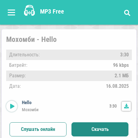
MP3 Free
Мохомби - Hello
Длительность:
3:30
Битрейт:
96 kbps
Размер:
2.1 МБ
Дата:
16.08.2025
Hello
3:30
Мохомби
Слушать онлайн
Скачать