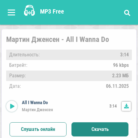
MP3 Free
Мартин Дженсен - All I Wanna Do
Длительность:
3:14
Битрейт:
96 kbps
Размер:
2.23 МБ
Дата:
06.11.2025
All I Wanna Do
3:14
Мартин Дженсен
Слушать онлайн
Скачать