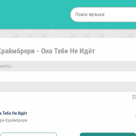
раймбрери - Она Тебе Не Идёт
ность:
2
а Тебе Не Идёт
ри Краймбрери