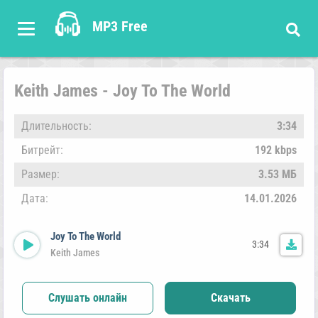
MP3 Free
Keith James - Joy To The World
Длительность:
3:34
Битрейт:
192 kbps
Размер:
3.53 МБ
Дата:
14.01.2026
Joy To The World
3:34
Keith James
Слушать онлайн
Скачать