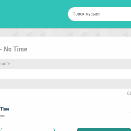
- No Time
ность:
0
 Time
рин