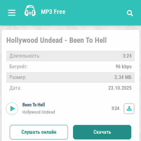
MP3 Free
Hollywood Undead - Been To Hell
Длительность:
3:24
Битрейт:
96 kbps
Размер:
2.34 МБ
Дата:
23.10.2025
Been To Hell
3:24
Hollywood Undead
Слушать онлайн
Скачать