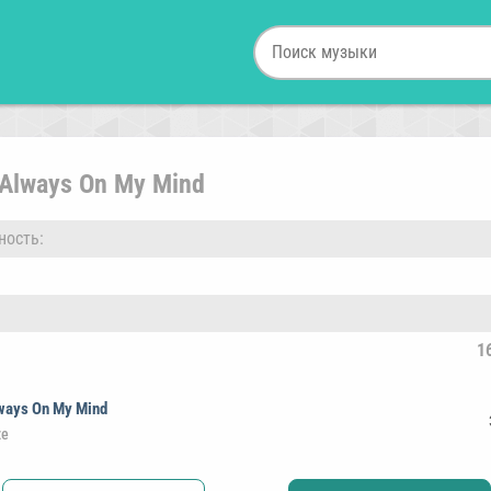
- Always On My Mind
ность:
1
ways On My Mind
ze