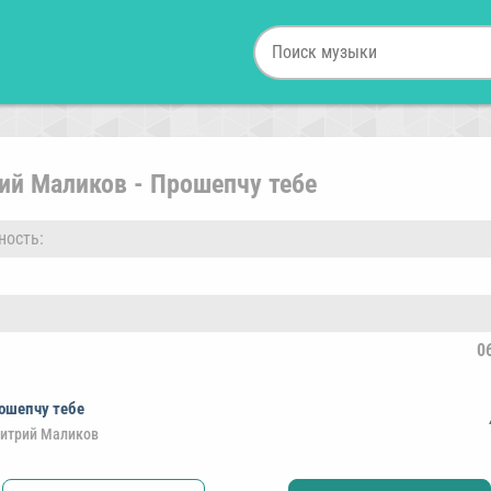
ий Маликов - Прошепчу тебе
ность:
0
ошепчу тебе
итрий Маликов