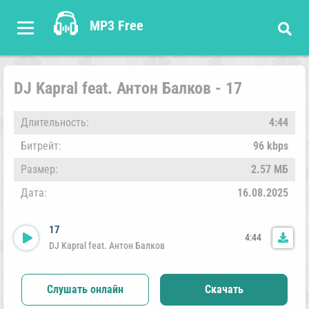
MP3 Free
DJ Kapral feat. Антон Балков - 17
Длительность:
4:44
Битрейт:
96 kbps
Размер:
2.57 МБ
Дата:
16.08.2025
17
4:44
DJ Kapral feat. Антон Балков
Слушать онлайн
Скачать