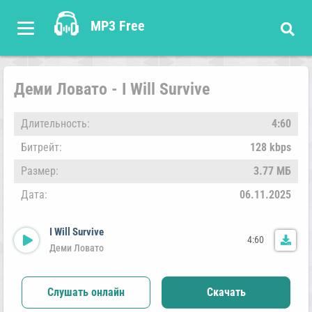
MP3 Free
Деми Ловато - I Will Survive
Длительность:
4:60
Битрейт:
128 kbps
Размер:
3.77 МБ
Дата:
06.11.2025
I Will Survive
4:60
Деми Ловато
Слушать онлайн
Скачать