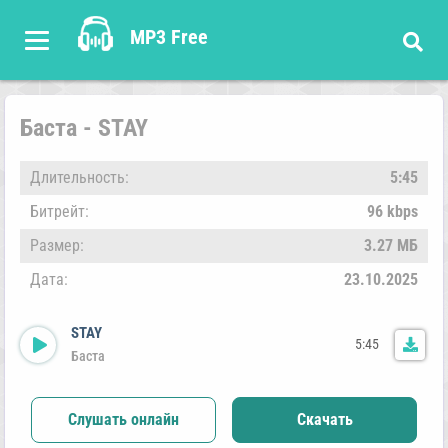
MP3 Free
Баста - STAY
Длительность:
5:45
Битрейт:
96 kbps
Размер:
3.27 МБ
Дата:
23.10.2025
STAY
5:45
Баста
Слушать онлайн
Скачать