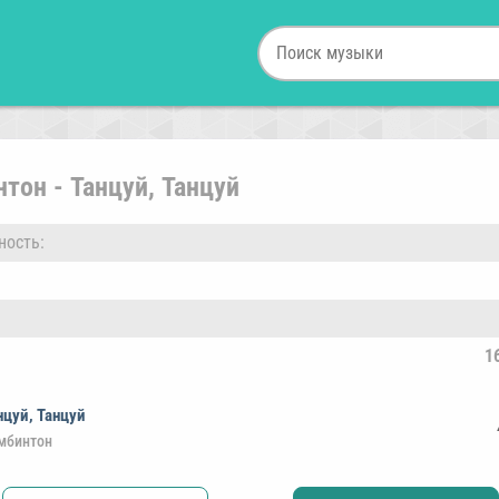
тон - Танцуй, Танцуй
ность:
1
нцуй, Танцуй
мбинтон