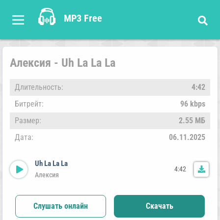
MP3 Free
Алексия - Uh La La La
Длительность:
4:42
Битрейт:
96 kbps
Размер:
2.55 МБ
Дата:
06.11.2025
Uh La La La
4:42
Алексия
Слушать онлайн
Скачать