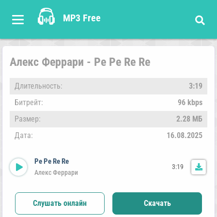
MP3 Free
Алекс Феррари - Pe Pe Re Re
Длительность:
3:19
Битрейт:
96 kbps
Размер:
2.28 МБ
Дата:
16.08.2025
Pe Pe Re Re
3:19
Алекс Феррари
Слушать онлайн
Скачать