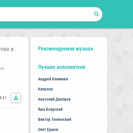
тно в
Рекомендуемая музыка
Лучшие исполнители
мир
Андрей Климнюк
Кипелов
4:31
Анатолий Днепров
Яша Боярский
Виктор Тюменский
Олег Ершов