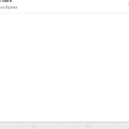
т Она Я
ьга Бузова