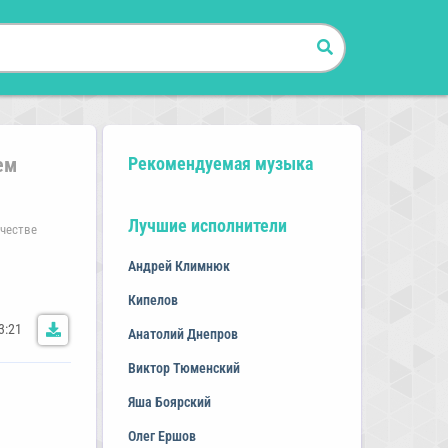
ем
Рекомендуемая музыка
Лучшие исполнители
ачестве
Андрей Климнюк
Кипелов
3:21
Анатолий Днепров
Виктор Тюменский
Яша Боярский
Олег Ершов